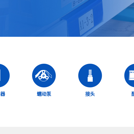
样器
蠕动泵
接头