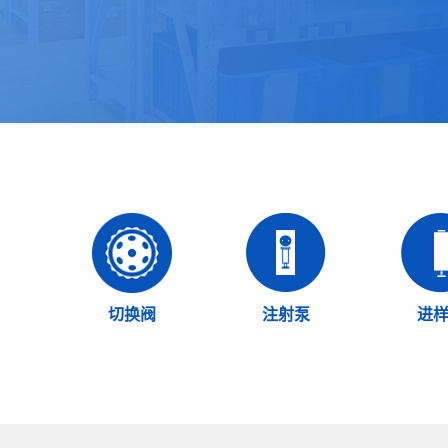
切换阀
注射泵
进