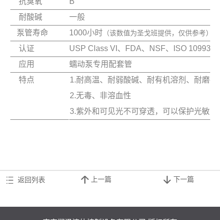
抗臭氧
B
耐酸碱
一般
泵管寿命
1000小时
（该数值为圣戈班提供，仅供参考）
认证
USP Class VI、FDA、NSF、ISO 10993
应用
蠕动泵专用配套管
特点
1.耐高温、耐弱酸碱、耐有机溶剂、耐磨抗
2.无毒、非溶血性
3.紫外和可见光不可穿透，可以保护光敏流
上一篇
下一篇
返回列表