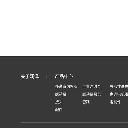
关于润泽
|
产品中心
多通道切换阀
工业注射泵
气密性进
蠕动泵
蠕动泵泵头
步进电机
接头
管路
定制件
配件